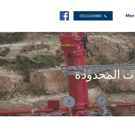
Mor
052-6368880
ات المحدودة